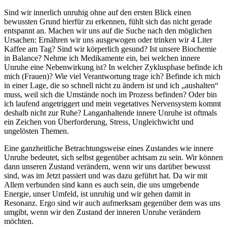
Sind wir innerlich unruhig ohne auf den ersten Blick einen
bewussten Grund hierfür zu erkennen, fühlt sich das nicht gerade
entspannt an. Machen wir uns auf die Suche nach den möglichen
Ursachen: Ernähren wir uns ausgewogen oder trinken wir 4 Liter
Kaffee am Tag? Sind wir körperlich gesund? Ist unsere Biochemie
in Balance? Nehme ich Medikamente ein, bei welchen innere
Unruhe eine Nebenwirkung ist? In welcher Zyklusphase befinde ich
mich (Frauen)? Wie viel Verantwortung trage ich? Befinde ich mich
in einer Lage, die so schnell nicht zu ändern ist und ich „aushalten“
muss, weil sich die Umstände noch im Prozess befinden? Oder bin
ich laufend angetriggert und mein vegetatives Nervensystem kommt
deshalb nicht zur Ruhe? Langanhaltende innere Unruhe ist oftmals
ein Zeichen von Überforderung, Stress, Ungleichwicht und
ungelösten Themen.
Eine ganzheitliche Betrachtungsweise eines Zustandes wie innere
Unruhe bedeutet, sich selbst gegenüber achtsam zu sein. Wir können
dann unseren Zustand verändern, wenn wir uns darüber bewusst
sind, was im Jetzt passiert und was dazu geführt hat. Da wir mit
Allem verbunden sind kann es auch sein, die uns umgebende
Energie, unser Umfeld, ist unruhig und wir gehen damit in
Resonanz. Ergo sind wir auch aufmerksam gegenüber dem was uns
umgibt, wenn wir den Zustand der inneren Unruhe verändern
möchten.