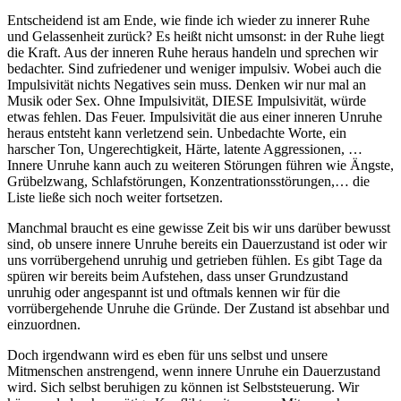
Entscheidend ist am Ende, wie finde ich wieder zu innerer Ruhe
und Gelassenheit zurück? Es heißt nicht umsonst: in der Ruhe liegt
die Kraft. Aus der inneren Ruhe heraus handeln und sprechen wir
bedachter. Sind zufriedener und weniger impulsiv. Wobei auch die
Impulsivität nichts Negatives sein muss. Denken wir nur mal an
Musik oder Sex. Ohne Impulsivität, DIESE Impulsivität, würde
etwas fehlen. Das Feuer. Impulsivität die aus einer inneren Unruhe
heraus entsteht kann verletzend sein. Unbedachte Worte, ein
harscher Ton, Ungerechtigkeit, Härte, latente Aggressionen, …
Innere Unruhe kann auch zu weiteren Störungen führen wie Ängste,
Grübelzwang, Schlafstörungen, Konzentrationsstörungen,… die
Liste ließe sich noch weiter fortsetzen.
Manchmal braucht es eine gewisse Zeit bis wir uns darüber bewusst
sind, ob unsere innere Unruhe bereits ein Dauerzustand ist oder wir
uns vorrübergehend unruhig und getrieben fühlen. Es gibt Tage da
spüren wir bereits beim Aufstehen, dass unser Grundzustand
unruhig oder angespannt ist und oftmals kennen wir für die
vorrübergehende Unruhe die Gründe. Der Zustand ist absehbar und
einzuordnen.
Doch irgendwann wird es eben für uns selbst und unsere
Mitmenschen anstrengend, wenn innere Unruhe ein Dauerzustand
wird. Sich selbst beruhigen zu können ist Selbststeuerung. Wir