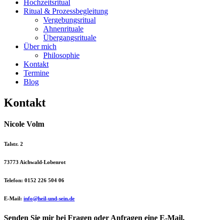
Hochzeitsritual
Ritual & Prozessbegleitung
Vergebungsritual
Ahnenrituale
Übergangsrituale
Über mich
Philosophie
Kontakt
Termine
Blog
Kontakt
Nicole Volm
Talstr. 2
73773 Aichwald-Lobenrot
Telefon:
0152 226 504 06
E-Mail:
info@heil-und-sein.de
Senden Sie mir bei Fragen oder Anfragen eine E-Mail.