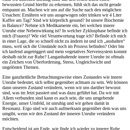
bewussten Grund hierfür zu erkennen, fühlt sich das nicht gerade
entspannt an. Machen wir uns auf die Suche nach den möglichen
Ursachen: Ernähren wir uns ausgewogen oder trinken wir 4 Liter
Kaffee am Tag? Sind wir körperlich gesund? Ist unsere Biochemie
in Balance? Nehme ich Medikamente ein, bei welchen innere
Unruhe eine Nebenwirkung ist? In welcher Zyklusphase befinde ich
mich (Frauen)? Wie viel Verantwortung trage ich? Befinde ich mich
in einer Lage, die so schnell nicht zu ändern ist und ich „aushalten“
muss, weil sich die Umstände noch im Prozess befinden? Oder bin
ich laufend angetriggert und mein vegetatives Nervensystem kommt
deshalb nicht zur Ruhe? Langanhaltende innere Unruhe ist oftmals
ein Zeichen von Überforderung, Stress, Ungleichwicht und
ungelösten Themen.
Eine ganzheitliche Betrachtungsweise eines Zustandes wie innere
Unruhe bedeutet, sich selbst gegenüber achtsam zu sein. Wir können
dann unseren Zustand verändern, wenn wir uns darüber bewusst
sind, was im Jetzt passiert und was dazu geführt hat. Da wir mit
Allem verbunden sind kann es auch sein, die uns umgebende
Energie, unser Umfeld, ist unruhig und wir gehen damit in
Resonanz. Ergo sind wir auch aufmerksam gegenüber dem was uns
umgibt, wenn wir den Zustand der inneren Unruhe verändern
möchten.
Entscheidend ist am Ende, wie finde ich wieder zu innerer Ruhe