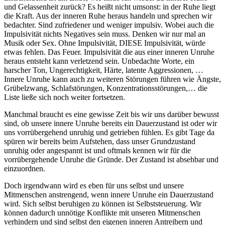
und Gelassenheit zurück? Es heißt nicht umsonst: in der Ruhe liegt
die Kraft. Aus der inneren Ruhe heraus handeln und sprechen wir
bedachter. Sind zufriedener und weniger impulsiv. Wobei auch die
Impulsivität nichts Negatives sein muss. Denken wir nur mal an
Musik oder Sex. Ohne Impulsivität, DIESE Impulsivität, würde
etwas fehlen. Das Feuer. Impulsivität die aus einer inneren Unruhe
heraus entsteht kann verletzend sein. Unbedachte Worte, ein
harscher Ton, Ungerechtigkeit, Härte, latente Aggressionen, …
Innere Unruhe kann auch zu weiteren Störungen führen wie Ängste,
Grübelzwang, Schlafstörungen, Konzentrationsstörungen,… die
Liste ließe sich noch weiter fortsetzen.
Manchmal braucht es eine gewisse Zeit bis wir uns darüber bewusst
sind, ob unsere innere Unruhe bereits ein Dauerzustand ist oder wir
uns vorrübergehend unruhig und getrieben fühlen. Es gibt Tage da
spüren wir bereits beim Aufstehen, dass unser Grundzustand
unruhig oder angespannt ist und oftmals kennen wir für die
vorrübergehende Unruhe die Gründe. Der Zustand ist absehbar und
einzuordnen.
Doch irgendwann wird es eben für uns selbst und unsere
Mitmenschen anstrengend, wenn innere Unruhe ein Dauerzustand
wird. Sich selbst beruhigen zu können ist Selbststeuerung. Wir
können dadurch unnötige Konflikte mit unseren Mitmenschen
verhindern und sind selbst den eigenen inneren Antreibern und