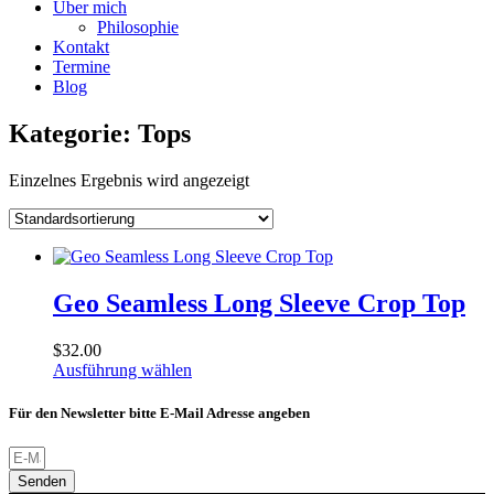
Über mich
Philosophie
Kontakt
Termine
Blog
Kategorie: Tops
Einzelnes Ergebnis wird angezeigt
Geo Seamless Long Sleeve Crop Top
$
32.00
Ausführung wählen
Dieses
Produkt
Für den Newsletter bitte E-Mail Adresse angeben
weist
mehrere
Varianten
Senden
auf.